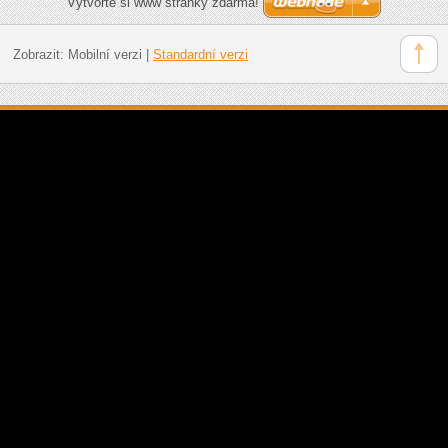
Vytvořte si www stránky zdarma!
Zobrazit:
Mobilní verzi
|
Standardní verzi