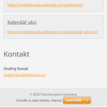
https://ondrejkozub.webnode.cz/rss/blog.xml
Kalendář akcí
https://ondrejkozub.webnode.cz/rss/kalendar-akci.xml
Kontakt
Ondřej Kozub
ondrej.k
ozub@sez
nam.cz
© 2010 Všechna práva vyhrazena.
Vytvořte si www stránky zdarma!